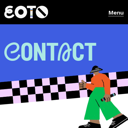
Menu
ContAct